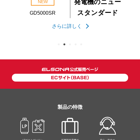
｢地域貢献｣できる
発電機のニュー
移動可能な
より小型に
NEW
NEW
防音・浸水
GD1600SR
T-7500
アクセサリー
スタンダード
扱いやすく
動力電源
防災ストック
ぼうさい発電BOX
GD5000SR
対策などに
さらに詳しく
さらに詳しく
さらに詳しく
さらに詳しく
さらに詳しく
製品の特徴