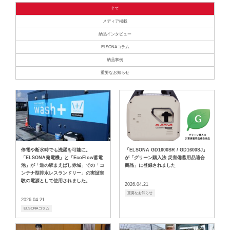
全て
メディア掲載
納品インタビュー
ELSONAコラム
納品事例
重要なお知らせ
停電や断水時でも洗濯を可能に。
「ELSONA GD1600SR / GD1600SJ」
「ELSONA発電機」と「EcoFlow蓄電
が「グリーン購入法 災害備蓄用品適合
池」が「道の駅まえばし赤城」での「コ
商品」に登録されました
ンテナ型排水レスランドリー」の実証実
験の電源として使用されました。
2026.04.21
重要なお知らせ
2026.04.21
ELSONAコラム