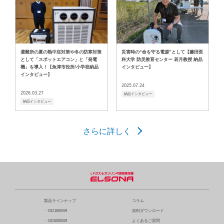
避難所の夏の熱中症対策や冬の防寒対策
災害時の“命を守る電源”として【藤田医
として「スポットエアコン」と「発電
科大学 防災教育センター 若月教授 納品
機」を導入！【魚津市役所/小学校納品
インタビュー】
インタビュー】
2025.07.24
2026.03.27
納品インタビュー
納品インタビュー
さらに詳しく
製品ラインナップ
コラム
・GD1600SR
資料ダウンロード
・GD5000SR
よくあるご質問