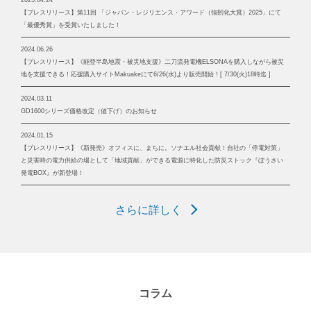
【プレスリリース】第11回 「ジャパン・レジリエンス・アワード（強靭化大賞）2025」にて
「最優秀賞」を受賞いたしました！
2024.06.26
【プレスリリース】《能登半島地震・被災地支援》二刀流発電機ELSONAを購入しながら被災
地を支援できる！応援購入サイトMakuakeにて6/26(水)より販売開始！[ 7/30(火)18時迄 ]
2024.03.11
GD1600シリーズ価格改定（値下げ）のお知らせ
2024.01.15
【プレスリリース】《新発売》オフィスに、まちに。ソナエル社会貢献！自社の「停電対策」
と災害時の電力供給の場として「地域貢献」ができる電源に特化した防災ストック『ぼうさい
発電BOX』が新登場！
さらに詳しく
コラム