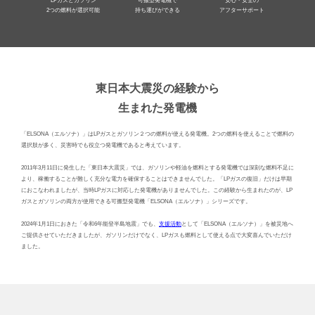
LPガスとガソリン
可搬型発電機で
安心・安全の
2つの燃料が選択可能
持ち運びができる
アフターサポート
東日本大震災の経験から
生まれた発電機
「ELSONA（エルソナ）」はLPガスとガソリン２つの燃料が使える発電機。2つの燃料を使えることで燃料の
選択肢が多く、災害時でも役立つ発電機であると考えています。
2011年3月11日に発生した「東日本大震災」では、ガソリンや軽油を燃料とする発電機では深刻な燃料不足に
より、稼働することが難しく充分な電力を確保することはできませんでした。「LPガスの復旧」だけは早期
におこなわれましたが、当時LPガスに対応した発電機がありませんでした。この経験から生まれたのが、LP
ガスとガソリンの両方が使用できる可搬型発電機「ELSONA（エルソナ）」シリーズです。
2024年1月1日におきた「令和6年能登半島地震」でも、
支援活動
として「ELSONA（エルソナ）」を被災地へ
ご提供させていただきましたが、ガソリンだけでなく、LPガスも燃料として使える点で大変喜んでいただけ
ました。